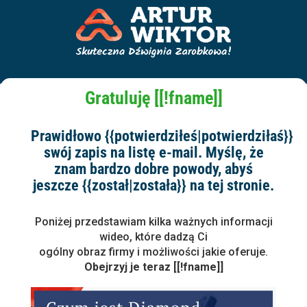
Gratuluję [[!fname]]
Prawidłowo {{potwierdziłeś|potwierdziłaś}}
swój zapis na listę e-mail. Myślę, że
znam bardzo dobre powody, abyś
jeszcze {{został|została}} na tej stronie.
Poniżej przedstawiam kilka ważnych informacji
wideo, które dadzą Ci
ogólny obraz firmy i możliwości jakie oferuje.
Obejrzyj je teraz [[!fname]]