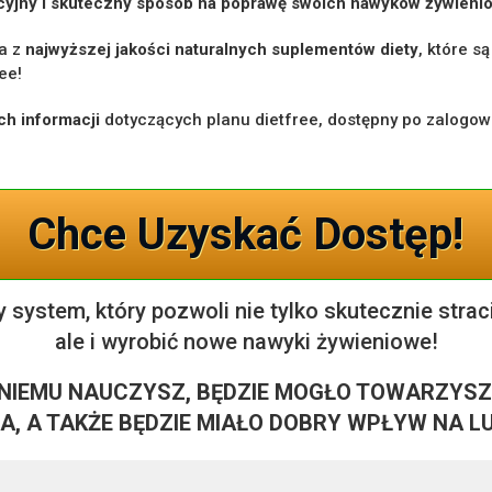
tuicyjny i skuteczny sposób na poprawę swoich nawyków żywieni
ia z
najwyższej jakości naturalnych suplementów diety
, które s
ee!
h informacji
dotyczących planu dietfree, dostępny po zalogowa
Chce Uzyskać Dostęp!
ny system, który pozwoli nie tylko skutecznie stra
ale i wyrobić nowe nawyki żywieniowe!
KI NIEMU NAUCZYSZ, BĘDZIE MOGŁO TOWARZYSZ
, A TAKŻE BĘDZIE MIAŁO DOBRY WPŁYW NA LU