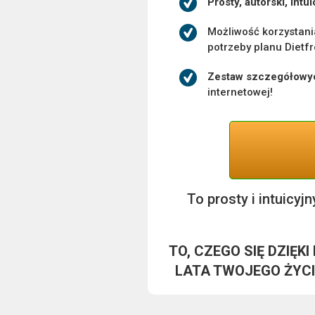
Prosty, autorski, in
Możliwość korzystan
potrzeby planu Dietfr
Zestaw szczegółowyc
internetowej!
To prosty i intuicyj
TO, CZEGO SIĘ DZIĘ
LATA TWOJEGO ŻYCIA