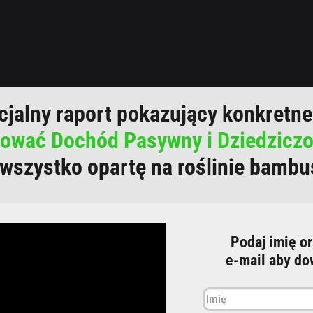
cjalny raport pokazujący konkretne 
ować Dochód Pasywny i Dziedziczo
wszystko opartę na roślinie bambu
Podaj imię o
e-mail
aby do