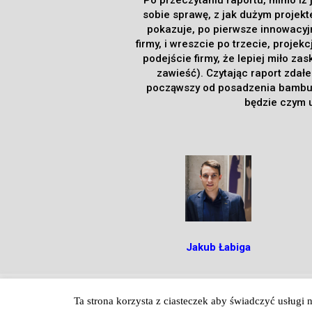
sobie sprawę, z jak dużym projek
pokazuje, po pierwsze innowacyjn
firmy,
i wreszcie po trzecie, proje
podejście firmy, że lepiej miło z
zawieść). Czytając raport zdał
począwszy od posadzenia bambusa,
będzie czym 
Jakub Łabiga
Copyright © 2018 - Skut
Ta strona korzysta z ciasteczek aby świadczyć usługi 