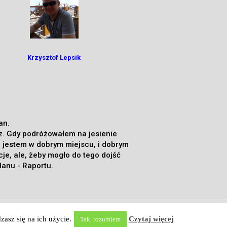
Krzysztof Lepsik
lan.
sz. Gdy podróżowałem na jesienie
 jestem w dobrym miejscu, i dobrym
je, ale, żeby mogło do tego dojść
anu - Raportu.
e! |
Zgoda i Regulamin
|
asz się na ich użycie.
Czytaj więcej
Tak, rozumiem