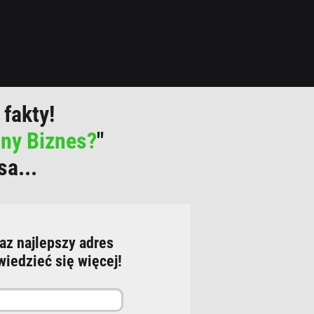
fakty!
ny Biznes?
"
sa...
raz najlepszy adres
wiedzieć się więcej!