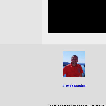
Sławek
Iwaniec
Po przeczytaniu raportu, mimo iż 