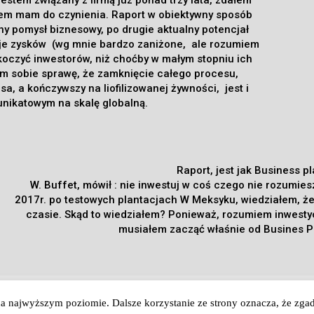
tem mam do czynienia. Raport w obiektywny sposób
y pomysł biznesowy, po drugie aktualny potencjał
kcje zysków (wg mnie bardzo zaniżone, ale rozumiem
askoczyć inwestorów, niż choćby w małym stopniu ich
em sobie sprawę, że zamknięcie całego procesu,
 a kończywszy na liofilizowanej żywności, jest i
unikatowym na skalę globalną.
Raport, jest jak Business p
W. Buffet, mówił : nie inwestuj w coś czego nie rozumie
2017r. po testowych plantacjach W Meksyku, wiedziałem, że
czasie. Skąd to wiedziałem? Ponieważ, rozumiem inwestyc
musiałem zacząć właśnie od Busines Pl
eczna Dźwignia Zarobkowa - Artur Wiktor. Kopiowanie Zabronion
na najwyższym poziomie. Dalsze korzystanie ze strony oznacza, że zgadz