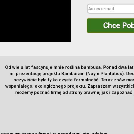
Chce Pob
Od wielu lat fascynuje mnie roślina bambusa. Ponad dwa la
mi prezentację projektu Bamburain (Naym Plantatios). Decyz
oczywiście była tylko czysta formalność. Teraz znów ma
wspaniałego, ekologicznego projektu. Zapraszam wszystkich
możemy poznać firmę od strony prawnej jak i zapoznać si
jestem związany z firmą juz ponad trzy lata, zdałem