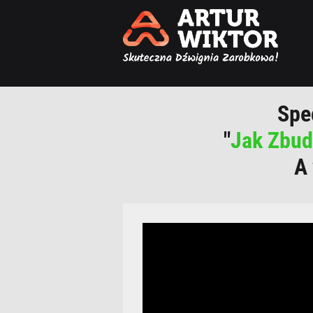
Spe
"
Jak Zbud
A 