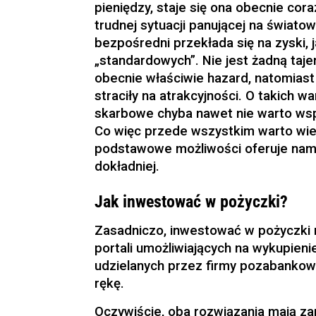
pieniędzy, staje się ona obecnie cor
trudnej sytuacji panującej na świat
bezpośredni przekłada się na zyski, 
„standardowych”. Nie jest żadną taj
obecnie właściwie hazard, natomiast
straciły na atrakcyjności. O takich w
skarbowe chyba nawet nie warto wsp
Co więc przede wszystkim warto wied
podstawowe możliwości oferuje nam t
dokładniej.
Jak inwestować w pożyczki?
Zasadniczo, inwestować w pożyczki 
portali umożliwiających na wykupieni
udzielanych przez firmy pozabankowe
rękę.
Oczywiście, oba rozwiązania mają zar