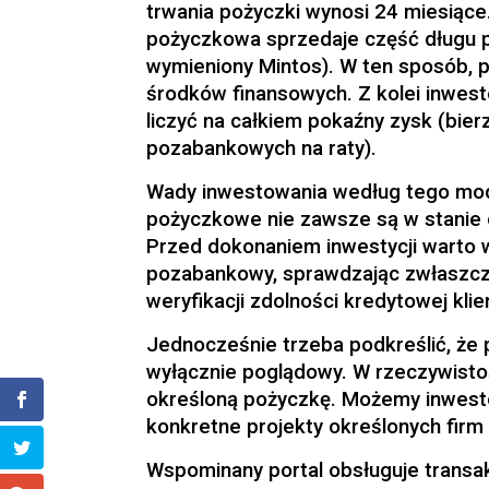
trwania pożyczki wynosi 24 miesiące
pożyczkowa sprzedaje część długu pla
wymieniony Mintos). W ten sposób,
środków finansowych. Z kolei inwest
liczyć na całkiem pokaźny zysk (
bier
pozabankowych na raty
).
Wady inwestowania według tego mode
pożyczkowe nie zawsze są w stanie 
Przed dokonaniem inwestycji warto 
pozabankowy, sprawdzając zwłaszcza
weryfikacji zdolności kredytowej kli
Jednocześnie trzeba podkreślić, że
wyłącznie poglądowy. W rzeczywisto
określoną pożyczkę. Możemy inwest
konkretne projekty określonych fir
Wspominany portal obsługuje transa