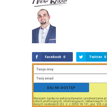
Facebook
0
Twitter
0
DAJ MI DOSTĘP
Wyrażam zgodę na wykorzystywanie i przetwarzanie pr
celach promocyjnych, informacyjnych, reklamowych i m
danych osobowych (Dz. U. z 2002r. Nr 101, poz. 926 z p