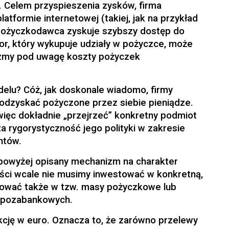
. Celem przyspieszenia zysków, firma
tformie internetowej (takiej, jak na przykład
 pożyczkodawca zyskuje szybszy dostęp do
or, który wykupuje udziały w pożyczce, może
zmy pod uwagę koszty pożyczek
lu? Cóż, jak doskonale wiadomo, firmy
odzyskać pożyczone przez siebie pieniądze.
więc dokładnie „przejrzeć” konkretny podmiot
 rygorystyczność jego polityki w zakresie
entów.
 powyżej opisany mechanizm na charakter
ści wcale nie musimy inwestować w konkretną,
ować także w tzw. masy pożyczkowe lub
m pozabankowych.
kcję w euro. Oznacza to, że zarówno przelewy