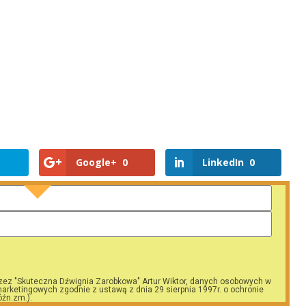
Google+
0
LinkedIn
0
zez "Skuteczna Dźwignia Zarobkowa" Artur Wiktor, danych osobowych w
arketingowych zgodnie z ustawą z dnia 29 sierpnia 1997r. o ochronie
óźn.zm.).