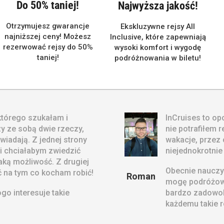
Do 50% taniej!
Najwyższa jakość!
Otrzymujesz gwarancje
Ekskluzywne rejsy All
najniższej ceny! Możesz
Inclusive, które zapewniają
rezerwować rejsy do 50%
wysoki komfort i wygodę
taniej!
podróżnowania w biletu!
 którego szukałam i
InCruises to opc
y ze sobą dwie rzeczy,
nie potrafiłem 
wiadają. Z jednej strony
wakacje, przez
 chciałabym zwiedzić
niejednokrotnie 
taką możliwość. Z drugiej
Obecnie nauczy
 na tym co kocham robić!
Roman
mogę podróżowa
o interesuje takie
bardzo zadowol
każdemu takie 