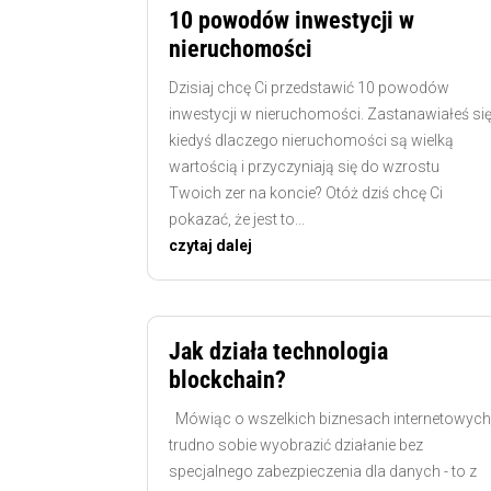
10 powodów inwestycji w
nieruchomości
Dzisiaj chcę Ci przedstawić 10 powodów
inwestycji w nieruchomości. Zastanawiałeś si
kiedyś dlaczego nieruchomości są wielką
wartością i przyczyniają się do wzrostu
Twoich zer na koncie? Otóż dziś chcę Ci
pokazać, że jest to...
czytaj dalej
Jak działa technologia
blockchain?
Mówiąc o wszelkich biznesach internetowyc
trudno sobie wyobrazić działanie bez
specjalnego zabezpieczenia dla danych - to z