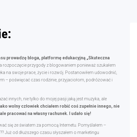
ie:
zasu prowadzę bloga, platformę edukacyjną „Skuteczna
na rozpoczęcie przygody z blogowaniem ponieważ szukałem
a na swoje prace, życie i rozwój. Postanowiłem udowodnić,
ym – poświęcać czas rodzinie, przyjaciołom, podróżować i
 innych, nie tylko do mojej pasji jaką jest muzyka, ale
ako wolny człowiek chciałem robić coś zupełnie innego, nie
e pracować na własny rachunek. I udało się!
wać się ze światem za pomocą Internetu. Pomyślałem –
eci?? Już od dłuższego czasu słyszałem o marketingu