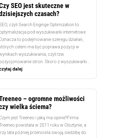
Czy SEO jest skuteczne w
dzisiejszych czasach?
SEO, czyli Search Enginge Optimization to
optymalizacja pod wyszukiwarki internetowe.
Oznacza to podejmowanie szeregu działań,
których celem ma być poprawa pozycji w
wynikach wyszukiwania, czyli tzw.
pozycjonowanie stron. Skoro z wyszukiwarki...
czytaj dalej
Treeneo – ogromne możliwości
czy wielka ściema?
Czym jest Treeneo i jaką ma opinie?Firma
Treeneo powstała w 2011 roku w Olsztynie, a
trzy lata później przeniosła swoją siedzibę do