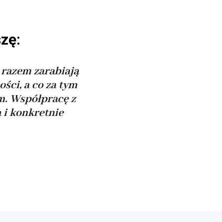
zę:
m razem zarabiają
ci, a co za tym
m. Współpracę z
i konkretnie