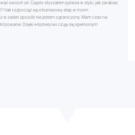
ć swoich sił. Często słyszałem pytania w stylu: jak zarabiać
ć? I tak rozpoczął się e-biznesowy etap w moim
waż w żaden sposób nie jestem ograniczony. Mam czas na
podróżowanie. Dzięki e-biznesowi czuję się spełnionym