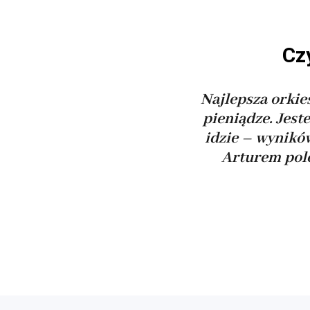
Cz
Najlepsza orkies
pieniądze. Jes
idzie – wynikó
Arturem pole