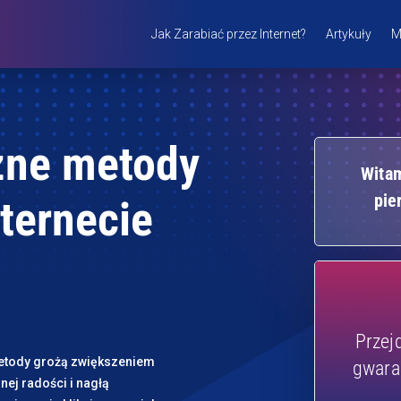
Jak Zarabiać przez Internet?
Artykuły
M
zne metody
Witam
pie
nternecie
Przej
etody grożą zwiększeniem
gwara
nej radości i nagłą