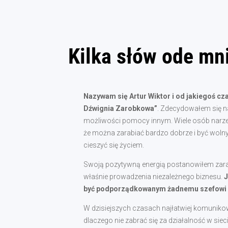
Kilka słów ode mn
Nazywam się Artur Wiktor i od jakiegoś c
Dźwignia Zarobkowa”
. Zdecydowałem się 
możliwości pomocy innym. Wiele osób narzek
że można zarabiać bardzo dobrze i być woln
cieszyć się życiem.
Swoją pozytywną energią postanowiłem zarażać
właśnie prowadzenia niezależnego biznesu.
J
być podporządkowanym żadnemu szefowi al
W dzisiejszych czasach najłatwiej komuniko
dlaczego nie zabrać się za działalność w si