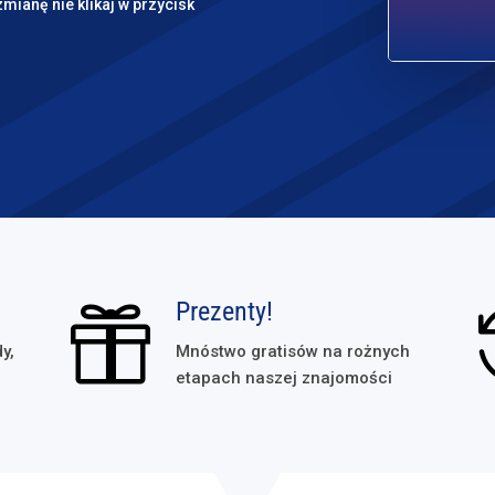
zmianę nie klikaj w przycisk
Prezenty!

y,
Mnóstwo gratisów na rożnych
etapach naszej znajomości