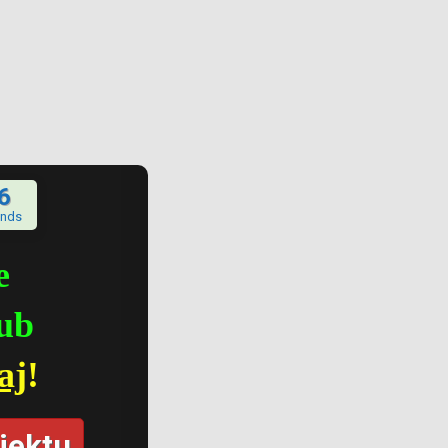
6
onds
e
ub
aj
!
jektu