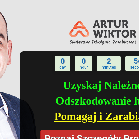
0
0
2
5
day
hour
minutes
sec
Uzyskaj Należn
Odszkodowanie l
Pomagaj i Zarabi
Poznaj Szczegóły Pro