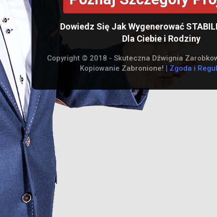
Dowiedz Się Jak Wygenerować STABI
Dla Ciebie i Rodziny
Copyright © 2018 - Skuteczna Dźwignia Zarobkowa
Kopiowanie Zabronione!
|
Zgoda i Regu