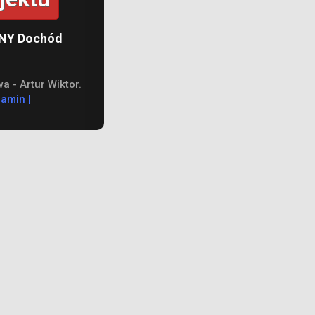
LNY Dochód
 - Artur Wiktor.
lamin
|