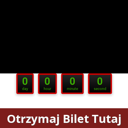
0
0
0
0
day
hour
minute
second
Otrzymaj Bilet Tutaj