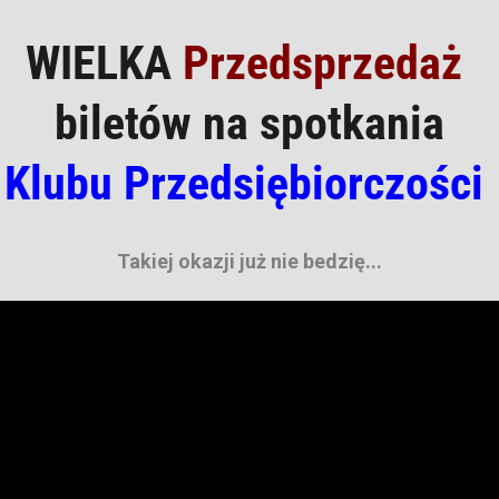
WIELKA
Przedsprzedaż
biletów na spotkania
Klubu Przedsiębiorczości
Takiej okazji już nie bedzię...