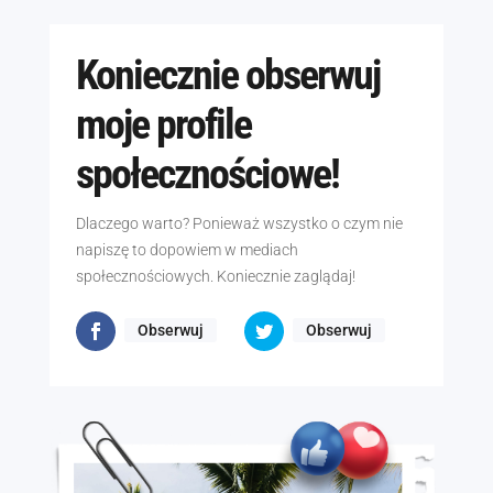
Koniecznie obserwuj
moje profile
społecznościowe!
Dlaczego warto? Ponieważ wszystko o czym nie
napiszę to dopowiem w mediach
społecznościowych. Koniecznie zaglądaj!
Obserwuj
Obserwuj