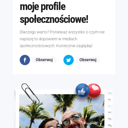
moje profile
społecznościowe!
Dlaczego warto? Ponieważ wszystko o czym nie
napiszę to dopowiem w mediach
społecznościowych. Koniecznie zaglądaj!
Obserwuj
Obserwuj