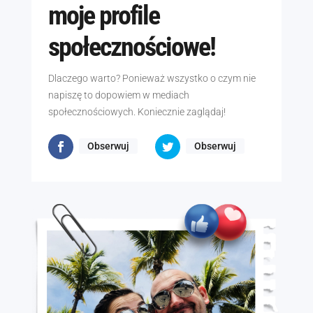
moje profile
społecznościowe!
Dlaczego warto? Ponieważ wszystko o czym nie
napiszę to dopowiem w mediach
społecznościowych. Koniecznie zaglądaj!
Obserwuj
Obserwuj