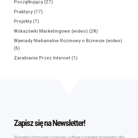
Początkujący
(27)
Praktycy
(17)
Projekty
(7)
Wskazówki Marketingowe (wideo)
(28)
Wywiady Niebanalne Rozmowy o Biznesie (wideo)
(6)
Zarabianie Przez Internet
(1)
Zapisz się na Newsletter!
Wypełnij formularz poniżej i odbierz prezent powitalny dla