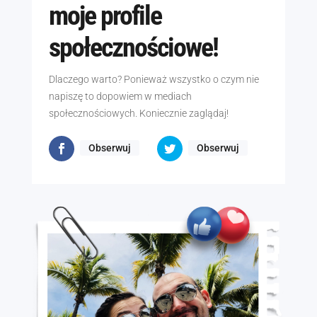
moje profile
społecznościowe!
Dlaczego warto? Ponieważ wszystko o czym nie
napiszę to dopowiem w mediach
społecznościowych. Koniecznie zaglądaj!
Obserwuj
Obserwuj