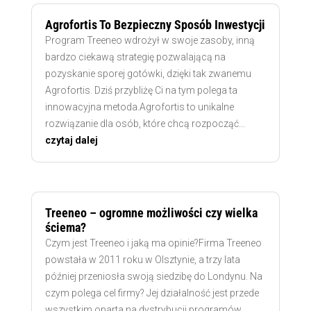
Agrofortis To Bezpieczny Sposób Inwestycji
Program Treeneo wdrożył w swoje zasoby, inną
bardzo ciekawą strategię pozwalającą na
pozyskanie sporej gotówki, dzięki tak zwanemu
Agrofortis. Dziś przybliżę Ci na tym polega ta
innowacyjna metoda.Agrofortis to unikalne
rozwiązanie dla osób, które chcą rozpocząć...
czytaj dalej
Treeneo – ogromne możliwości czy wielka
ściema?
Czym jest Treeneo i jaką ma opinie?Firma Treeneo
powstała w 2011 roku w Olsztynie, a trzy lata
później przeniosła swoją siedzibę do Londynu. Na
czym polega cel firmy? Jej działalność jest przede
wszystkim oparta na dystrybucji programów