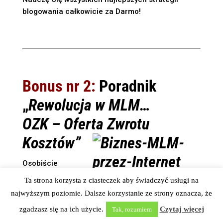
blogowania całkowicie za Darmo!
Bonus nr 2:
Poradnik
„
Rewolucja w MLM…
OZK – Oferta Zwrotu
Kosztów”
Osobiście
używam tej
Ta strona korzysta z ciasteczek aby świadczyć usługi na
strategii do budowy wielopoziomowych
najwyższym poziomie. Dalsze korzystanie ze strony oznacza, że
programów partnerskich oraz Biznesu MLM.
zgadzasz się na ich użycie.
Czytaj więcej
Tak, rozumiem
Zobacz czego m.in. dowiesz się z tego poradnika: