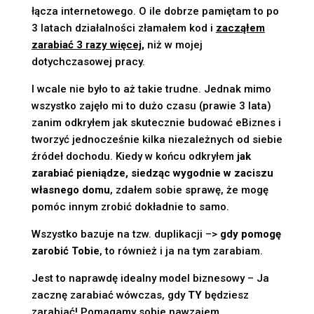
łącza internetowego. O ile dobrze pamiętam to po
3 latach działalności złamałem kod i
zacząłem
zarabiać 3 razy więcej,
niż w mojej
dotychczasowej pracy.
I wcale nie było to aż takie trudne. Jednak mimo
wszystko zajęło mi to dużo czasu (prawie 3 lata)
zanim odkryłem jak skutecznie budować eBiznes i
tworzyć jednocześnie kilka niezależnych od siebie
źródeł dochodu. Kiedy w końcu odkryłem
jak
zarabiać pieniądze, siedząc wygodnie w zaciszu
własnego domu
, zdałem sobie sprawę, że mogę
pomóc innym zrobić dokładnie to samo.
Wszystko bazuje na tzw. duplikacji –>
gdy pomogę
zarobić Tobie
, to również i ja na tym zarabiam.
Jest to naprawdę idealny model biznesowy – Ja
zacznę zarabiać wówczas, gdy
TY
będziesz
zarabiać! Pomagamy sobie nawzajem.