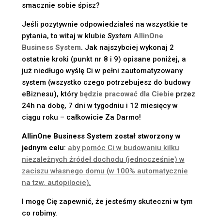
smacznie sobie śpisz?
Jeśli pozytywnie odpowiedziałeś na wszystkie te
pytania, to witaj w klubie
System
AllinOne
Business System
.
Jak najszybciej wykonaj 2
ostatnie kroki (punkt nr 8 i 9) opisane poniżej, a
już niedługo wyślę Ci w pełni zautomatyzowany
system (wszystko czego potrzebujesz do budowy
eBiznesu), który
będzie pracować dla Ciebie
przez
24h na dobę, 7 dni w tygodniu i 12 miesięcy w
ciągu roku – całkowicie Za Darmo!
AllinOne Business System został stworzony w
jednym celu
:
aby pomóc Ci w budowaniu kilku
niezależnych źródeł dochodu (jednocześnie) w
zaciszu własnego domu (w 100% automatycznie
na tzw. autopilocie)
.
I mogę Cię zapewnić, że jesteśmy skuteczni w tym
co robimy.