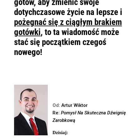
gotów, aby zmienić swoje
dotychczasowe życie na lepsze
i
pożegnać się z ciągłym brakiem
gotówki
, to ta wiadomość może
stać
się początkiem czegoś
nowego!
Od:
Artur Wiktor
Re:
Pomysł Na Skuteczna Dźwignię
Zarobkową
Dzisiaj: