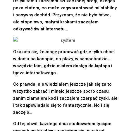
Dzięki temu zacząłem szukać innej drogi, czegoś
poza etatem, co może zagwarantować mi stabilny
i pasywny dochód. Przyznam, że nie było łatwo,
ale stopniowo, małymi krokami
zacząłem
odkrywać świat Internetu…
Okazało się, że mogę pracować gdzie tylko chce:
w domu na kanapie, na plaży, w samochodzie…
wszędzie tam, gdzie miałem dostęp do laptopa i
łącza internetowego
.
Co prawda, nie wiedziałem jeszcze jak się za to
wszystko zabrać i minęło jeszcze sporo czasu
zanim złamałem kod i zacząłem czerpać zyski, ale
i tak zapowiadało się to fantastycznie. No i się
zaczęło…
Od tej chwili każdego dnia
studiowałem tysiące
nowych materiałów i
zacząłem się uczyć od