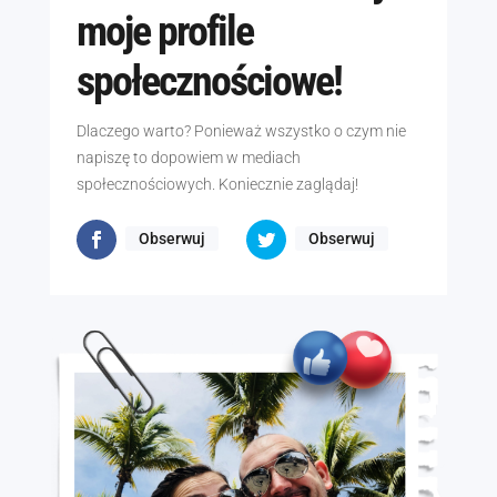
moje profile
społecznościowe!
Dlaczego warto? Ponieważ wszystko o czym nie
napiszę to dopowiem w mediach
społecznościowych. Koniecznie zaglądaj!
Obserwuj
Obserwuj