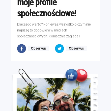
moje profile
społecznościowe!
Dlaczego warto? Ponieważ wszystko o czym nie
napiszę to dopowiem w mediach
społecznościowych. Koniecznie zaglądaj!
Obserwuj
Obserwuj