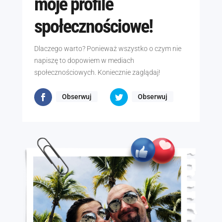
moje profile
społecznościowe!
Dlaczego warto? Ponieważ wszystko o czym nie
napiszę to dopowiem w mediach
społecznościowych. Koniecznie zaglądaj!
Obserwuj
Obserwuj