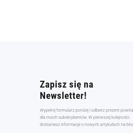
Zapisz się na
Newsletter!
Wypełnij formularz poniżej i odbierz prezent powit
dla moich subskrybentów. W pierwszej kolejności
dostaniesz informacje o nowych artykułach na blo