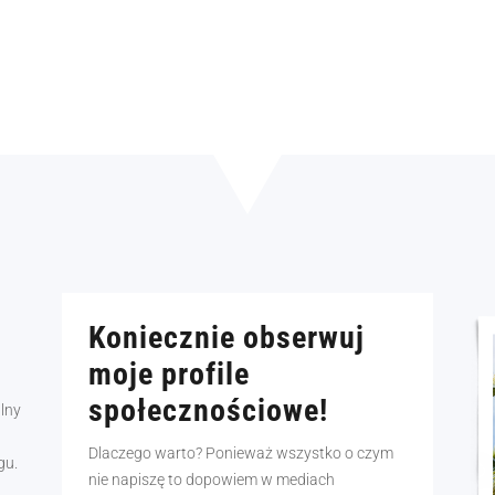
Koniecznie obserwuj
moje profile
społecznościowe!
alny
Dlaczego warto? Ponieważ wszystko o czym
gu.
nie napiszę to dopowiem w mediach