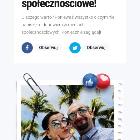
społecznościowe!
Dlaczego warto? Ponieważ wszystko o czym nie
napiszę to dopowiem w mediach
społecznościowych. Koniecznie zaglądaj!
Obserwuj
Obserwuj