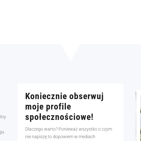
Koniecznie obserwuj
moje profile
społecznościowe!
alny
Dlaczego warto? Ponieważ wszystko o czym
gu.
nie napiszę to dopowiem w mediach