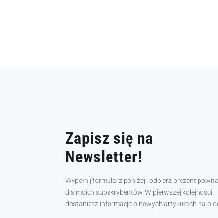
Zapisz się na
Newsletter!
Wypełnij formularz poniżej i odbierz prezent powit
dla moich subskrybentów. W pierwszej kolejności
dostaniesz informacje o nowych artykułach na blo