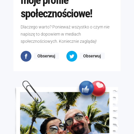
społecznościowe!
Dlaczego warto? Ponieważ wszystko o czym nie
napiszę to dopowiem w mediach
społecznościowych. Koniecznie zaglądaj!
Obserwuj
Obserwuj