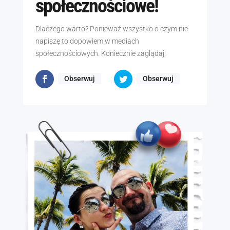
społecznościowe!
Dlaczego warto? Ponieważ wszystko o czym nie
napiszę to dopowiem w mediach
społecznościowych. Koniecznie zaglądaj!
Obserwuj
Obserwuj