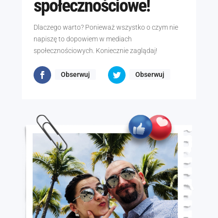
społecznościowe!
Dlaczego warto? Ponieważ wszystko o czym nie
napiszę to dopowiem w mediach
społecznościowych. Koniecznie zaglądaj!
Obserwuj
Obserwuj