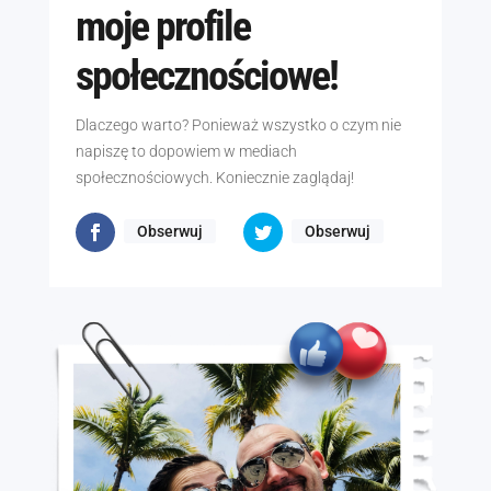
moje profile
społecznościowe!
Dlaczego warto? Ponieważ wszystko o czym nie
napiszę to dopowiem w mediach
społecznościowych. Koniecznie zaglądaj!
Obserwuj
Obserwuj