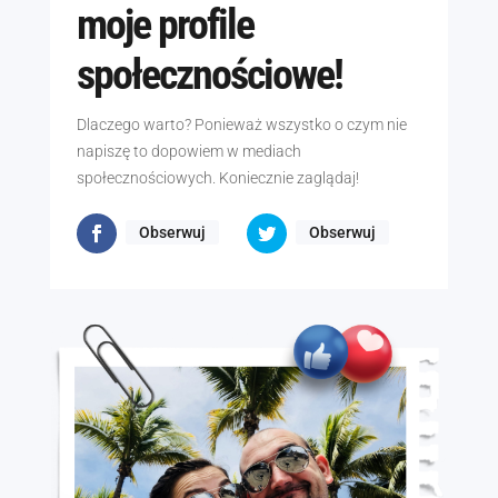
moje profile
społecznościowe!
Dlaczego warto? Ponieważ wszystko o czym nie
napiszę to dopowiem w mediach
społecznościowych. Koniecznie zaglądaj!
Obserwuj
Obserwuj