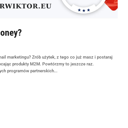
money?
il marketingu? Zrób użytek, z tego co już masz i postaraj
olecając produkty M2M. Powtórzmy to jeszcze raz.
ych programów partnerskich...