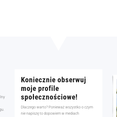
Koniecznie obserwuj
moje profile
społecznościowe!
alny
Dlaczego warto? Ponieważ wszystko o czym
gu.
nie napiszę to dopowiem w mediach