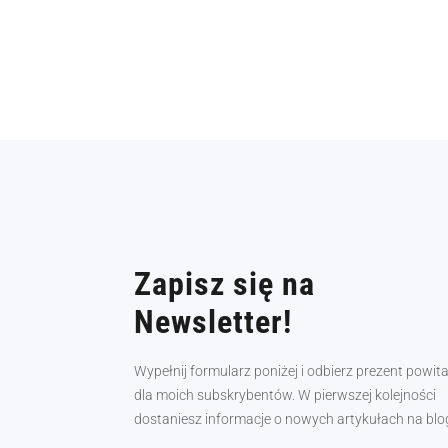
Zapisz się na
Newsletter!
Wypełnij formularz poniżej i odbierz prezent powit
dla moich subskrybentów. W pierwszej kolejności
dostaniesz informacje o nowych artykułach na blo