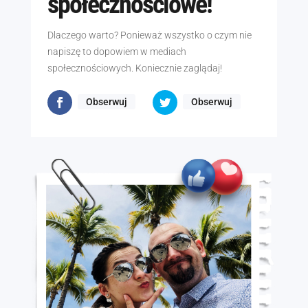
społecznościowe!
Dlaczego warto? Ponieważ wszystko o czym nie
napiszę to dopowiem w mediach
społecznościowych. Koniecznie zaglądaj!
Obserwuj
Obserwuj