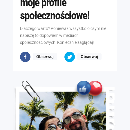
moje profile
społecznościowe!
Dlaczego warto? Ponieważ wszystko o czym nie
napiszę to dopowiem w mediach
społecznościowych. Koniecznie zaglądaj!
Obserwuj
Obserwuj