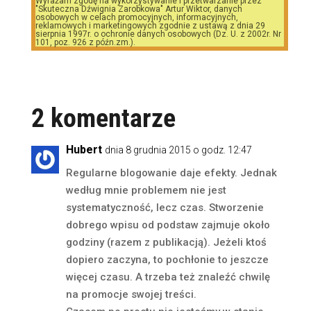
Wyrażam zgodę na wykorzystywanie i przetwarzanie przez
"Skuteczna Dźwignia Zarobkowa" Artur Wiktor, danych
osobowych w celach promocyjnych, informacyjnych,
reklamowych i marketingowych zgodnie z ustawą z dnia 29
sierpnia 1997r. o ochronie danych osobowych (Dz. U. z 2002r. Nr
101, poz. 926 z późn.zm.).
2 komentarze
Hubert
dnia 8 grudnia 2015 o godz. 12:47
Regularne blogowanie daje efekty. Jednak
według mnie problemem nie jest
systematyczność, lecz czas. Stworzenie
dobrego wpisu od podstaw zajmuje około
godziny (razem z publikacją). Jeżeli ktoś
dopiero zaczyna, to pochłonie to jeszcze
więcej czasu. A trzeba też znaleźć chwilę
na promocje swojej treści.