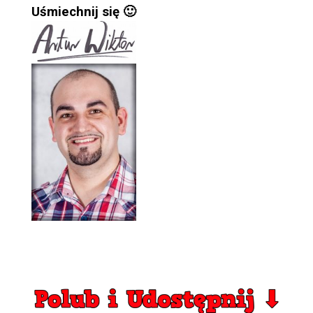
Uśmiechnij się 🙂