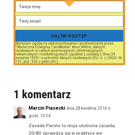
DAJ MI DOSTĘP
Wyrażam zgodę na wykorzystywanie i przetwarzanie przez
"Skuteczna Dźwignia Zarobkowa" Artur Wiktor, danych
osobowych w celach promocyjnych, informacyjnych,
reklamowych i marketingowych zgodnie z ustawą z dnia 29
sierpnia 1997r. o ochronie danych osobowych (Dz. U. z 2002r. Nr
101, poz. 926 z późn.zm.).
1 komentarz
Marcin Piasecki
dnia 28 kwietnia 2016 o
godz. 10:54
Zasada Pareto to moja ulubiona zasada,
20/80 sprawdza się w praktyce we