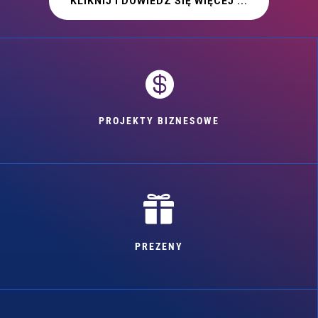
KLIKNIJ I DOWIEDZ SIĘ WIĘCEJ ...

PROJEKTY BIZNESOWE

PREZENY