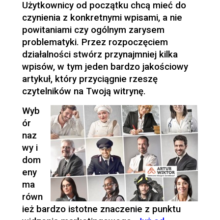
Użytkownicy od początku chcą mieć do
czynienia z konkretnymi wpisami, a nie
powitaniami czy ogólnym zarysem
problematyki. Przez rozpoczęciem
działalności stwórz przynajmniej kilka
wpisów, w tym jeden bardzo jakościowy
artykuł, który przyciągnie rzeszę
czytelników na Twoją witrynę.
Wyb
ór
naz
wy i
dom
eny
ma
równ
ież bardzo istotne znaczenie z punktu