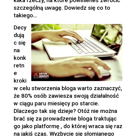
kilka rzeczy, na które powinieneś zwrócić
szczególną uwagę. Dowiedz się co to
takiego…
Decy
dują
c się
na
konk
retn
e
kroki
w celu stworzenia bloga warto zaznaczyć,
że 80% osób zawiesza swoją działalność
w ciągu paru miesięcy po starcie.
Dlaczego tak się dzieje? Otóż nie można
brać się za prowadzenie bloga traktując
go jako platformę , do której wraca się raz
na jakiś czas. Wyzbycie się słomianego