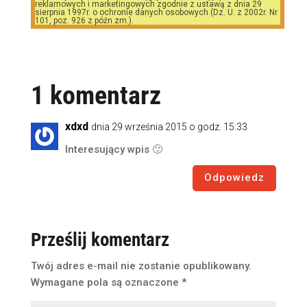
reklamowych i marketingowych zgodnie z ustawą z dnia 29
sierpnia 1997r. o ochronie danych osobowych (Dz. U. z 2002r. Nr
101, poz. 926 z późn.zm.).
1 komentarz
xdxd
dnia 29 września 2015 o godz. 15:33
Interesujący wpis 🙂
Odpowiedz
Prześlij komentarz
Twój adres e-mail nie zostanie opublikowany.
Wymagane pola są oznaczone
*