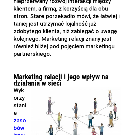
nieprzerwany rozwój interakcji między
klientem, a firmą, z korzyścią dla obu
stron. Stare porzekadło mówi, że łatwiej i
taniej jest utrzymać lojalność już
zdobytego klienta, niż zabiegać o uwagę
kolejnego. Marketing relacji znany jest
również bliżej pod pojęciem marketingu
partnerskiego.
Marketing relacji i jego wpływ na
działania w sieci
Wyk
orzy
stani
e
zaso
bów