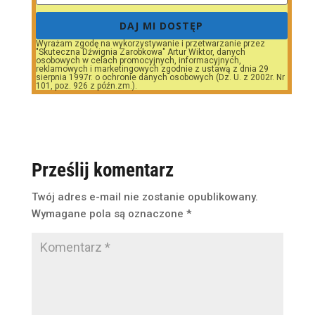
DAJ MI DOSTĘP
Wyrażam zgodę na wykorzystywanie i przetwarzanie przez
"Skuteczna Dźwignia Zarobkowa" Artur Wiktor, danych
osobowych w celach promocyjnych, informacyjnych,
reklamowych i marketingowych zgodnie z ustawą z dnia 29
sierpnia 1997r. o ochronie danych osobowych (Dz. U. z 2002r. Nr
101, poz. 926 z późn.zm.).
Prześlij komentarz
Twój adres e-mail nie zostanie opublikowany.
Wymagane pola są oznaczone
*