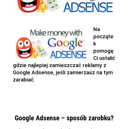
Na
począte
k
pomogę
Ci ustalić
gdzie najlepiej zamieszczać reklamy z
Google Adsense, jeśli zamierzasz na tym
zarabiać
.
Google Adsense – sposób zarobku?