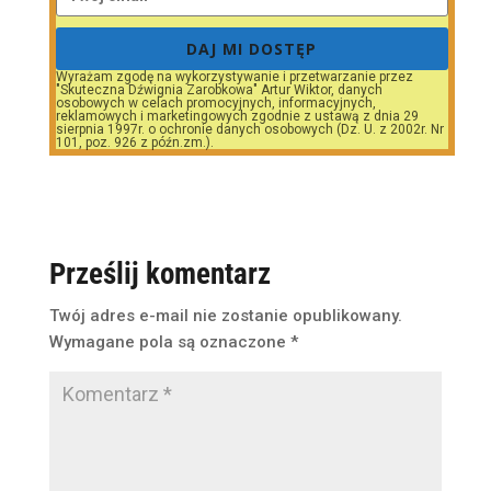
DAJ MI DOSTĘP
Wyrażam zgodę na wykorzystywanie i przetwarzanie przez
"Skuteczna Dźwignia Zarobkowa" Artur Wiktor, danych
osobowych w celach promocyjnych, informacyjnych,
reklamowych i marketingowych zgodnie z ustawą z dnia 29
sierpnia 1997r. o ochronie danych osobowych (Dz. U. z 2002r. Nr
101, poz. 926 z późn.zm.).
Prześlij komentarz
Twój adres e-mail nie zostanie opublikowany.
Wymagane pola są oznaczone
*