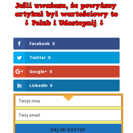
Facebook
0
Twitter
0
Google+
0
LinkedIn
0
DAJ MI DOSTĘP