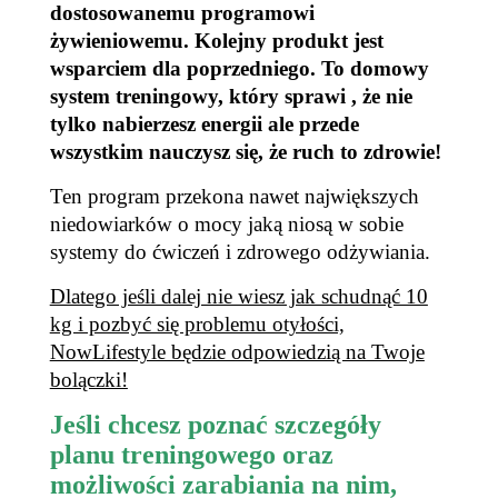
dostosowanemu programowi
żywieniowemu. Kolejny produkt jest
wsparciem dla poprzedniego. To domowy
system treningowy, który sprawi , że nie
tylko nabierzesz energii ale przede
wszystkim nauczysz się, że ruch to zdrowie!
Ten program przekona nawet największych
niedowiarków o mocy jaką niosą w sobie
systemy do ćwiczeń i zdrowego odżywiania.
Dlatego jeśli dalej nie wiesz jak schudnąć 10
kg i pozbyć się problemu otyłości,
NowLifestyle będzie odpowiedzią na Twoje
bolączki!
Jeśli chcesz poznać szczegóły
planu treningowego oraz
możliwości zarabiania na nim,