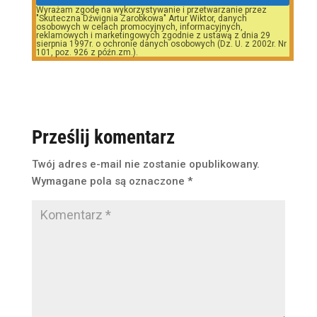
Wyrażam zgodę na wykorzystywanie i przetwarzanie przez
"Skuteczna Dźwignia Zarobkowa" Artur Wiktor, danych
osobowych w celach promocyjnych, informacyjnych,
reklamowych i marketingowych zgodnie z ustawą z dnia 29
sierpnia 1997r. o ochronie danych osobowych (Dz. U. z 2002r. Nr
101, poz. 926 z późn.zm.).
Prześlij komentarz
Twój adres e-mail nie zostanie opublikowany.
Wymagane pola są oznaczone
*