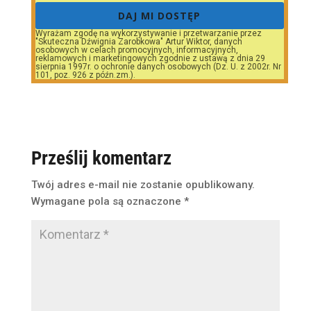
DAJ MI DOSTĘP
Wyrażam zgodę na wykorzystywanie i przetwarzanie przez
"Skuteczna Dźwignia Zarobkowa" Artur Wiktor, danych
osobowych w celach promocyjnych, informacyjnych,
reklamowych i marketingowych zgodnie z ustawą z dnia 29
sierpnia 1997r. o ochronie danych osobowych (Dz. U. z 2002r. Nr
101, poz. 926 z późn.zm.).
Prześlij komentarz
Twój adres e-mail nie zostanie opublikowany.
Wymagane pola są oznaczone
*