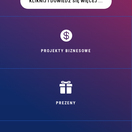
KLIKNIJ I DOWIEDZ SIĘ WIĘCEJ ...

PROJEKTY BIZNESOWE

PREZENY