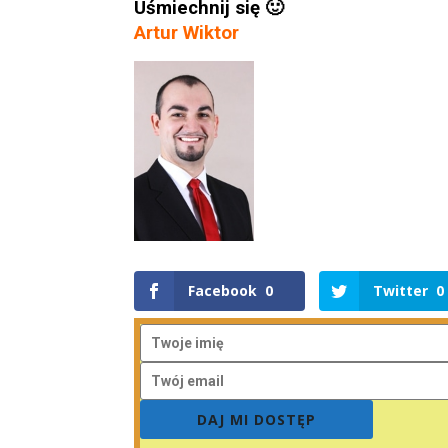
Uśmiechnij się 🙂
Artur Wiktor
Facebook
0
Twitter
0
DAJ MI DOSTĘP