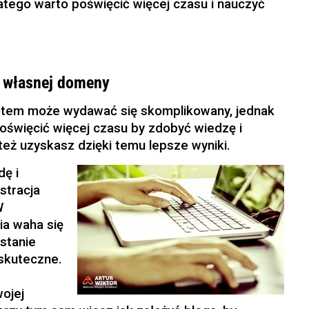
atego warto poświęcić więcej czasu i nauczyć
z własnej domeny
otem może wydawać się skomplikowany, jednak
poświęcić więcej czasu by zdobyć wiedzę i
 też uzyskasz dzięki temu lepsze wyniki.
ę i
stracja
W
ia waha się
ystanie
skuteczne.
ojej