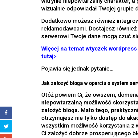
witrynie niepowtarzalny charakter, a
wizualnie odpowiadał Twojej grupie 
Dodatkowo możesz również integrować
reklamodawcami. Dostajesz również 
serwerowi Twoje dane mogą czuć się
Więcej na temat wtyczek wordpress 
tutaj>
Pojawia się jednak pytanie…
Jak założyć bloga w oparciu o system se
Otóż powiem Ci, że owszem, domena
niepowtarzalną możliwość skorzystan
założyć bloga. Mało tego, praktyczni
otrzymujesz nie tylko dostęp do aka
wszystkim możliwość korzystania z w
Ci założyć dobrze prosperującego bl