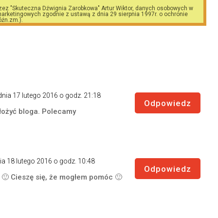
zez "Skuteczna Dźwignia Zarobkowa" Artur Wiktor, danych osobowych w
arketingowych zgodnie z ustawą z dnia 29 sierpnia 1997r. o ochronie
óźn.zm.).
dnia 17 lutego 2016 o godz. 21:18
Odpowiedz
łożyć bloga. Polecamy
ia 18 lutego 2016 o godz. 10:48
Odpowiedz
 🙂 Cieszę się, że mogłem pomóc 🙂