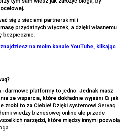
 przy tym sam wiesz jak założyć bloga, by
docelowej.
 się z sieciami partnerskimi i
masę przydatnych wtyczek, a dzięki własnemu
 bezpiecznie.
znajdziesz na moim kanale YouTube, klikając
rvaq?
 i darmowe platformy to jedno.
Jednak masz
ia ze wsparcia, które dokładnie wyjaśni Ci jak
e zrobi to za Ciebie!
Dzięki systemowi Servaq
demii wiedzy biznesowej online ale przede
szelkich narzędzi, które między innymi pozwolą
oga.