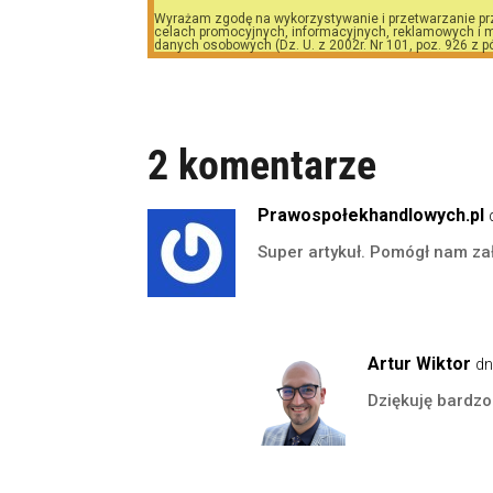
Wyrażam zgodę na wykorzystywanie i przetwarzanie pr
celach promocyjnych, informacyjnych, reklamowych i m
danych osobowych (Dz. U. z 2002r. Nr 101, poz. 926 z p
2 komentarze
Prawospołekhandlowych.pl
Super artykuł. Pomógł nam za
Artur Wiktor
dn
Dziękuję bardzo