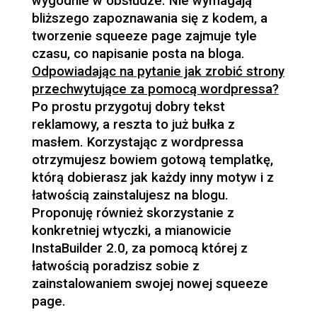
wygodnie w obsłudze. Nie wymagają
bliższego zapoznawania się z kodem, a
tworzenie squeeze page zajmuje tyle
czasu, co napisanie posta na bloga.
Odpowiadając na pytanie jak zrobić strony
przechwytujące za pomocą wordpressa?
Po prostu przygotuj dobry tekst
reklamowy, a reszta to już bułka z
masłem. Korzystając z wordpressa
otrzymujesz bowiem gotową templatkę,
którą dobierasz jak każdy inny motyw i z
łatwością zainstalujesz na blogu.
Proponuję również skorzystanie z
konkretniej wtyczki, a mianowicie
InstaBuilder 2.0, za pomocą której z
łatwością poradzisz sobie z
zainstalowaniem swojej nowej squeeze
page.