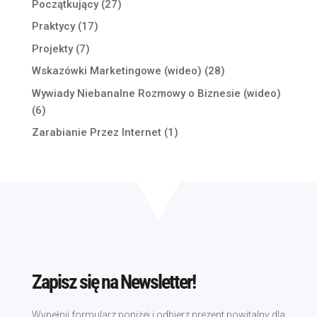
Początkujący
(27)
Praktycy
(17)
Projekty
(7)
Wskazówki Marketingowe (wideo)
(28)
Wywiady Niebanalne Rozmowy o Biznesie (wideo)
(6)
Zarabianie Przez Internet
(1)
Zapisz się na Newsletter!
Wypełnij formularz poniżej i odbierz prezent powitalny dla