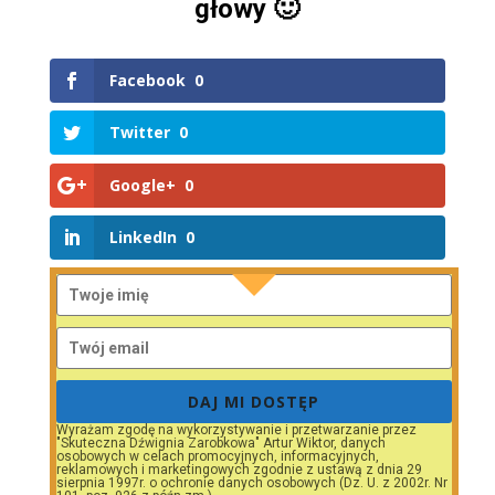
głowy 🙂
Facebook
0
Twitter
0
Google+
0
LinkedIn
0
DAJ MI DOSTĘP
Wyrażam zgodę na wykorzystywanie i przetwarzanie przez
"Skuteczna Dźwignia Zarobkowa" Artur Wiktor, danych
osobowych w celach promocyjnych, informacyjnych,
reklamowych i marketingowych zgodnie z ustawą z dnia 29
sierpnia 1997r. o ochronie danych osobowych (Dz. U. z 2002r. Nr