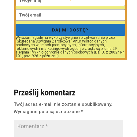
DAJ MI DOSTĘP
Wyrażam zgodę na wykorzystywanie i przetwarzanie przez
"Skuteczna Dźwignia Zarobkowa" Artur Wiktor, danych
osobowych w celach promocyjnych, informacyjnych,
reklamowych i marketingowych zgodnie z ustawą z dnia 29
sierpnia 1997r. o ochronie danych osobowych (Dz. U. z 2002r. Nr
101, poz. 926 z późn.zm.).
Prześlij komentarz
Twój adres e-mail nie zostanie opublikowany.
Wymagane pola są oznaczone
*