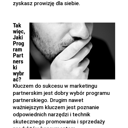
zyskasz prowizję dla siebie.
Tak
więc,
Jaki
Prog
ram
Part
ners
ki
wybr
ać?
Kluczem do sukcesu w marketingu
partnerskim jest dobry wybór programu
partnerskiego. Drugim nawet
ważniejszym kluczem jest poznanie
odpowiednich narzędzi i technik
skutecznego promowania i sprzedaży