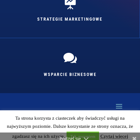

STRATEGIE MARKETINGOWE

WSPARCIE BIZNESOWE
Ta strona korzysta z ciasteczek aby świadczyć usługi na
najwyższym poziomie. Dalsze korzystanie ze strony oznacza, że
Kopiowanie bez zgody autora zabronione (więc
zapytaj jak coś). Design: Mariusz Szafrański
zgadzasz się na ich użycie.
Czytaj więcej
Tak, rozumiem
Podziel się