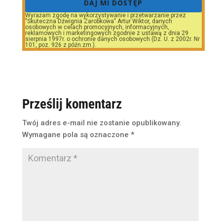
DAJ MI DOSTĘP
Wyrażam zgodę na wykorzystywanie i przetwarzanie przez
"Skuteczna Dźwignia Zarobkowa" Artur Wiktor, danych
osobowych w celach promocyjnych, informacyjnych,
reklamowych i marketingowych zgodnie z ustawą z dnia 29
sierpnia 1997r. o ochronie danych osobowych (Dz. U. z 2002r. Nr
101, poz. 926 z późn.zm.).
Prześlij komentarz
Twój adres e-mail nie zostanie opublikowany.
Wymagane pola są oznaczone
*