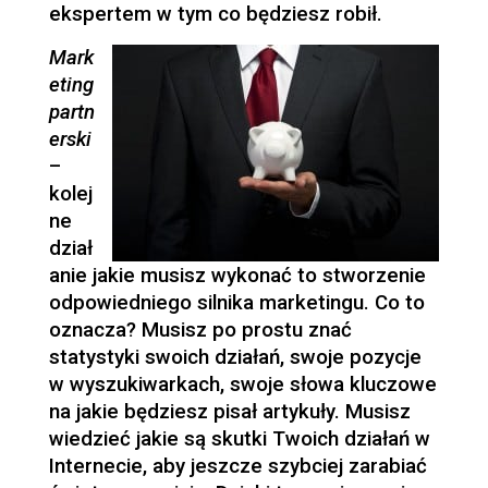
ekspertem w tym co będziesz robił.
Mark
eting
partn
erski
–
kolej
ne
dział
anie jakie musisz wykonać to stworzenie
odpowiedniego silnika marketingu. Co to
oznacza? Musisz po prostu znać
statystyki swoich działań, swoje pozycje
w wyszukiwarkach, swoje słowa kluczowe
na jakie będziesz pisał artykuły. Musisz
wiedzieć jakie są skutki Twoich działań w
Internecie, aby jeszcze szybciej zarabiać