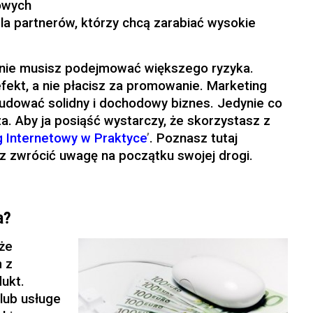
nowych
dla partnerów, którzy chcą zarabiać wysokie
nie musisz podejmować większego ryzyka.
ekt, a nie płacisz za promowanie. Marketing
udować solidny i dochodowy biznes. Jedynie co
a. Aby ja posiąść wystarczy, że skorzystasz z
g Internetowy w Praktyce
’
. Poznasz tutaj
sz zwrócić uwagę na początku swojej drogi.
a?
 że
m z
dukt.
 lub usługe