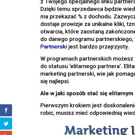
z Twojego specjalnego linku partner
Dzięki temu sprzedawca będzie wied
ma przekazać % z dochodu. Zazwycz
dostaje prowizje za unikalne kliki, tz
otwarcia, które zaostaną zakończo
do danego programu partnerskiego, 
Partnerski
jest bardzo przejrzysty.
W programach partnerskich możesz 
do statusu ‘elitarnego partnera’. Eli
marketing partnerski, wie jak pomaga
się najlepsi.
Ale w jaki sposób stać się elitarny
Pierwszym krokiem jest doskonalenie
robic, musisz mieć odpowiednią wi