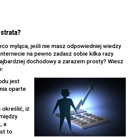
strata?
eco myląca, jeśli nie masz odpowiedniej wiedzy
Internecie na pewno zadasz sobie kilka razy
st najbardziej dochodowy a zarazem prosty? Wiesz
e:
odu jest
ania oparte
określić, iż
 między
, a
st to