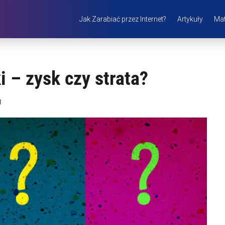
Jak Zarabiać przez Internet?
Artykuły
Mat
 – zysk czy strata?
g