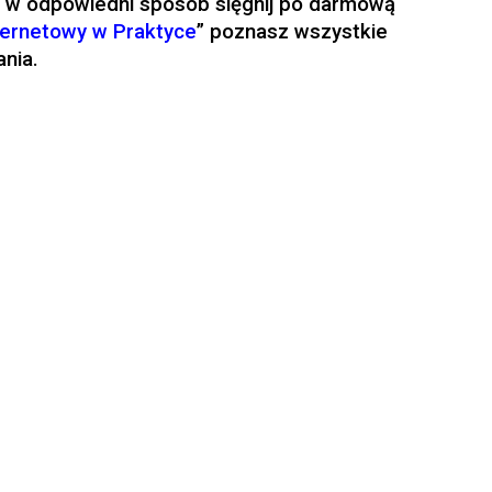
ać w odpowiedni sposób sięgnij po darmową
ternetowy w Praktyce
” poznasz wszystkie
ania.