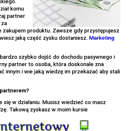
skiego.
ział komu
aj partner
n za
ne zakupem produktu. Zawsze gdy przystępujesz
wiesz jaką część zysku dostaniesz.
Marketing
bardzo szybko dojść do dochodu pasywnego i
tarny partner to osoba, która doskonale zna
ć innym i wie jaką wiedzę im przekazać aby stali
m partnerem?
 się w działaniu. Musisz wiedzieć co masz
edzę. Takową zyskasz w moim kursie