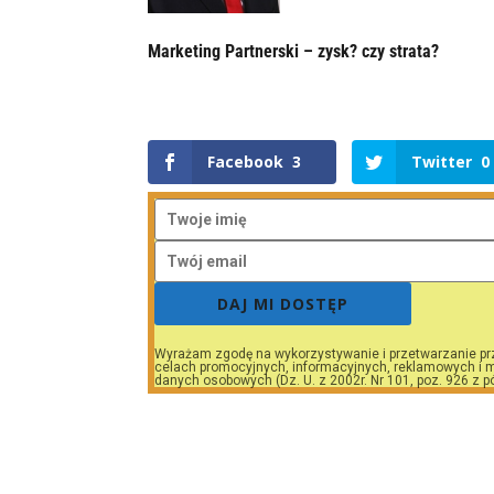
Marketing Partnerski – zysk? czy strata?
Facebook
3
Twitter
0
DAJ MI DOSTĘP
Wyrażam zgodę na wykorzystywanie i przetwarzanie pr
celach promocyjnych, informacyjnych, reklamowych i m
danych osobowych (Dz. U. z 2002r. Nr 101, poz. 926 z p