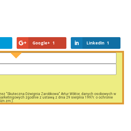
Google+
1
LinkedIn
1
zez "Skuteczna Dźwignia Zarobkowa" Artur Wiktor, danych osobowych w
arketingowych zgodnie z ustawą z dnia 29 sierpnia 1997r. o ochronie
óźn.zm.).