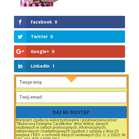
Facebook
0
Twitter
0
Google+
0
LinkedIn
1
DAJ MI DOSTĘP
Wyrażam zgodę na wykorzystywanie i przetwarzanie przez
"Skuteczna Dźwignia Zarobkowa" Artur Wiktor, danych
osobowych w celach promocyjnych, informacyjnych,
reklamowych i marketingowych zgodnie z ustawą z dnia 29
sierpnia 1997r. o ochronie danych osobowych (Dz. U. z 2002r. Nr
101, poz. 926 z późn.zm.).