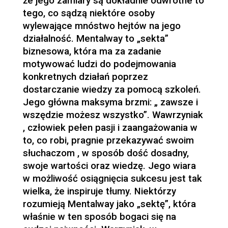
że jego zamiary są dokładnie odwrotne to
tego, co sądzą niektóre osoby
wylewające mnóstwo hejtów na jego
działalność. Mentalway to „sekta”
biznesowa, która ma za zadanie
motywować ludzi do podejmowania
konkretnych działań poprzez
dostarczanie wiedzy za pomocą szkoleń.
Jego główna maksyma brzmi: „ zawsze i
wszędzie możesz wszystko”. Wawrzyniak
, człowiek pełen pasji i zaangażowania w
to, co robi, pragnie przekazywać swoim
słuchaczom , w sposób dość dosadny,
swoje wartości oraz wiedzę. Jego wiara
w możliwość osiągnięcia sukcesu jest tak
wielka, że inspiruje tłumy. Niektórzy
rozumieją Mentalway jako „sektę”, która
właśnie w ten sposób bogaci się na