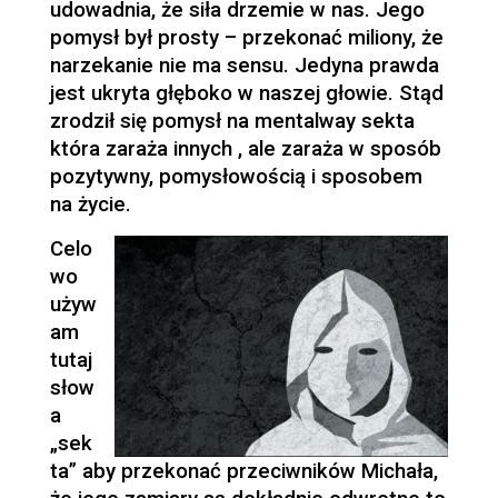
udowadnia, że siła drzemie w nas. Jego
pomysł był prosty – przekonać miliony, że
narzekanie nie ma sensu. Jedyna prawda
jest ukryta głęboko w naszej głowie. Stąd
zrodził się pomysł na mentalway sekta
która zaraża innych , ale zaraża w sposób
pozytywny, pomysłowością i sposobem
na życie.
Celo
wo
używ
am
tutaj
słow
a
„sek
ta” aby przekonać przeciwników Michała,