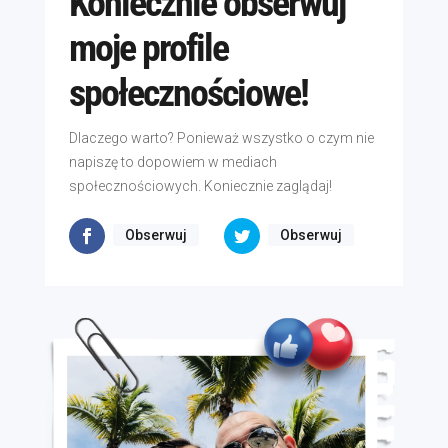
Koniecznie obserwuj
moje profile
społecznościowe!
Dlaczego warto? Ponieważ wszystko o czym nie
napiszę to dopowiem w mediach
społecznościowych. Koniecznie zaglądaj!
Obserwuj
Obserwuj