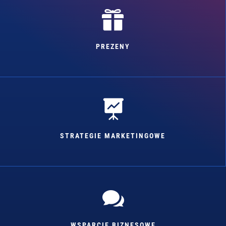

PREZENY

STRATEGIE MARKETINGOWE

WSPARCIE BIZNESOWE