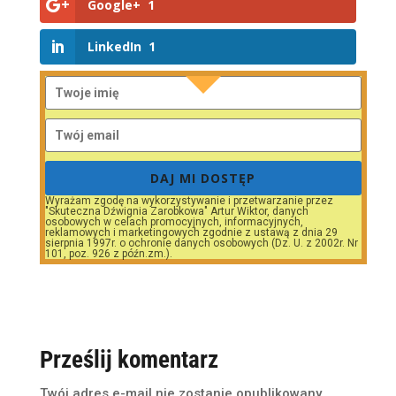
Google+
1
LinkedIn
1
DAJ MI DOSTĘP
Wyrażam zgodę na wykorzystywanie i przetwarzanie przez
"Skuteczna Dźwignia Zarobkowa" Artur Wiktor, danych
osobowych w celach promocyjnych, informacyjnych,
reklamowych i marketingowych zgodnie z ustawą z dnia 29
sierpnia 1997r. o ochronie danych osobowych (Dz. U. z 2002r. Nr
101, poz. 926 z późn.zm.).
Prześlij komentarz
Twój adres e-mail nie zostanie opublikowany.