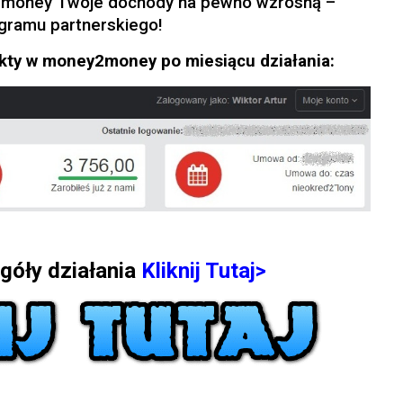
y2money Twoje dochody na pewno wzrosną –
ogramu partnerskiego!
kty w money2money po miesiącu działania:
góły działania
Kliknij Tutaj>