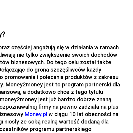
y?
oraz częściej angażują się w działania w ramach
żliwiają nie tylko zwiększenie swoich dochodów
któw biznesowych. Do tego celu został także
 Dołączając do grona szczęśliwców każdy
o promowania i polecania produktów z zakresu
y. Money2money jest to program partnerski dla
inansową, a dodatkowo chce z tego tytułu
j money2money jest już bardzo dobrze znaną
rozpoznawalnej firmy na pewno zadziała na plus
 biznesowy
Money.pl
w ciągu 10 lat obecności na
ugi niosły ze sobą realną wartość dodaną dla
 uczestników programu partnerskiego