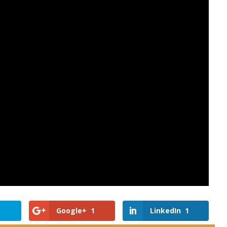
Google+
1
LinkedIn
1