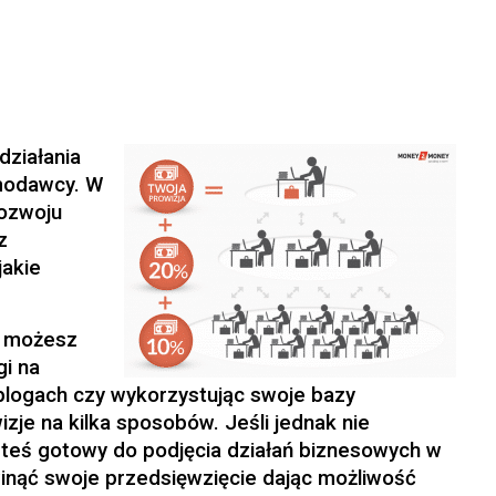
działania
amodawcy. W
rozwoju
z
jakie
y możesz
gi na
 blogach czy wykorzystując swoje bazy
zje na kilka sposobów. Jeśli jednak nie
esteś gotowy do podjęcia działań biznesowych w
nąć swoje przedsięwzięcie dając możliwość