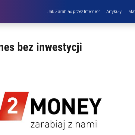
Jak Zarabiać przez Internet?
Artykuły
Mat
es bez inwestycji
g