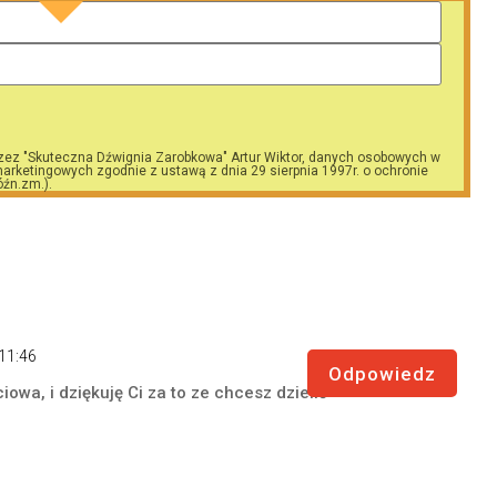
zez "Skuteczna Dźwignia Zarobkowa" Artur Wiktor, danych osobowych w
arketingowych zgodnie z ustawą z dnia 29 sierpnia 1997r. o ochronie
óźn.zm.).
 11:46
Odpowiedz
owa, i dziękuję Ci za to ze chcesz dzielić