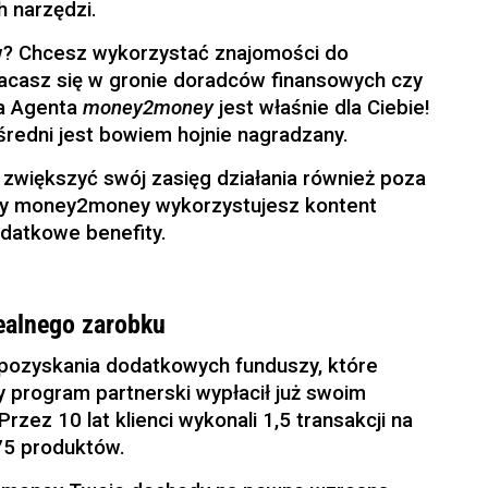
 narzędzi.
w? Chcesz wykorzystać znajomości do
acasz się w gronie doradców finansowych czy
a Agenta
money2money
jest właśnie dla Ciebie!
redni jest bowiem hojnie nagradzany.
zwiększyć swój zasięg działania również poza
cy money2money wykorzystujesz kontent
odatkowe benefity.
ealnego zarobku
 pozyskania dodatkowych funduszy, które
y program partnerski wypłacił już swoim
zez 10 lat klienci wykonali 1,5 transakcji na
75 produktów.