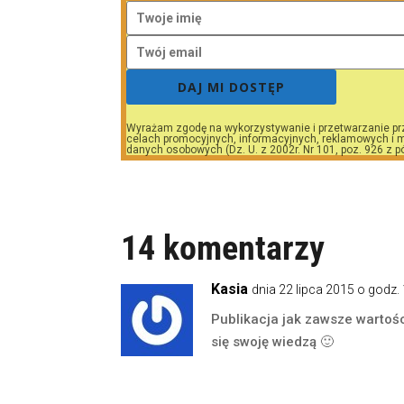
DAJ MI DOSTĘP
Wyrażam zgodę na wykorzystywanie i przetwarzanie pr
celach promocyjnych, informacyjnych, reklamowych i m
danych osobowych (Dz. U. z 2002r. Nr 101, poz. 926 z p
14 komentarzy
Kasia
dnia 22 lipca 2015 o godz.
Publikacja jak zawsze wartości
się swoję wiedzą 🙂