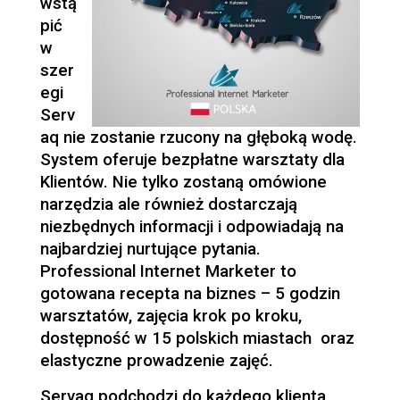
wstą
pić
w
szer
egi
Serv
aq nie zostanie rzucony na głęboką wodę.
System oferuje bezpłatne warsztaty dla
Klientów. Nie tylko zostaną omówione
narzędzia ale również dostarczają
niezbędnych informacji i odpowiadają na
najbardziej nurtujące pytania.
Professional Internet Marketer to
gotowana recepta na biznes – 5 godzin
warsztatów, zajęcia krok po kroku,
dostępność w 15 polskich miastach oraz
elastyczne prowadzenie zajęć.
Servaq podchodzi do każdego klienta