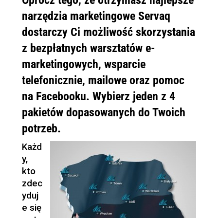
Oprócz tego, że otrzymasz najlepsze
narzędzia marketingowe Servaq
dostarczy Ci możliwość skorzystania
z bezpłatnych warsztatów e-
marketingowych, wsparcie
telefonicznie, mailowe oraz pomoc
na Facebooku. Wybierz jeden z 4
pakietów dopasowanych do Twoich
potrzeb.
Każd
y,
kto
zdec
yduj
e się