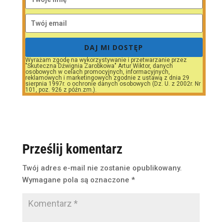
DAJ MI DOSTĘP
Wyrażam zgodę na wykorzystywanie i przetwarzanie przez
"Skuteczna Dźwignia Zarobkowa" Artur Wiktor, danych
osobowych w celach promocyjnych, informacyjnych,
reklamowych i marketingowych zgodnie z ustawą z dnia 29
sierpnia 1997r. o ochronie danych osobowych (Dz. U. z 2002r. Nr
101, poz. 926 z późn.zm.).
Prześlij komentarz
Twój adres e-mail nie zostanie opublikowany.
Wymagane pola są oznaczone
*