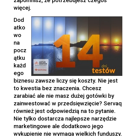
zapomnisz, że potrzebujesz czegoś
więcej.
Dod
atko
wo
na
pocz
ątku
każd
ego
biznesu zawsze liczy się koszty. Nie jest
to kwestia bez znaczenia. Chcesz
zarabiać ale nie masz dużej gotówki by
zainwestować w przedsięwzięcie? Servaq
również jest odpowiedzią na to pytanie.
Nie tylko dostarcza najlepsze narzędzie
marketingowe ale dodatkowo jego
wykupienie nie wymaga wielkich funduszy.