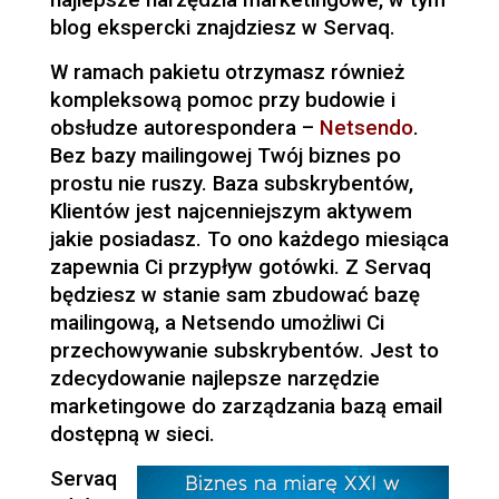
najlepsze narzędzia marketingowe, w tym
blog ekspercki znajdziesz w Servaq.
W ramach pakietu otrzymasz również
kompleksową pomoc przy budowie i
obsłudze autorespondera –
Netsendo
.
Bez bazy mailingowej Twój biznes po
prostu nie ruszy. Baza subskrybentów,
Klientów jest najcenniejszym aktywem
jakie posiadasz. To ono każdego miesiąca
zapewnia Ci przypływ gotówki. Z Servaq
będziesz w stanie sam zbudować bazę
mailingową, a Netsendo umożliwi Ci
przechowywanie subskrybentów. Jest to
zdecydowanie najlepsze narzędzie
marketingowe do zarządzania bazą email
dostępną w sieci.
Servaq