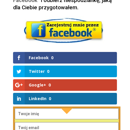
Facebook
” i odbierz niespodziankę, jaką
dla Ciebie przygotowałem.
Facebook
0
Twitter
0
Google+
0
LinkedIn
0