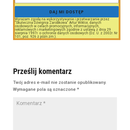
DAJ MI DOSTĘP
Wyrażam zgodę na wykorzystywanie i przetwarzanie przez
"Skuteczna Dźwignia Zarobkowa" Artur Wiktor, danych
osobowych w celach promocyjnych, informacyjnych,
reklamowych i marketingowych zgodnie z ustawą z dnia 29
sierpnia 1997r. o ochronie danych osobowych (Dz. U. z 2002r. Nr
101, poz. 926 z późn.zm.).
Prześlij komentarz
Twój adres e-mail nie zostanie opublikowany.
Wymagane pola są oznaczone
*