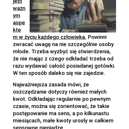
jest
ważn
ym
aspe
kte
m w życiu każdego człowieka.
Powinni
zwracać uwagę na nie szczególnie osoby
młode. Trzeba wyzbyć się stwierdzenia,
że nie mając z czego odkładać trzeba od
razu wydawać całość posiadanej gotówki.
W ten sposób daleko się nie zajedzie.
Najważniejsza zasada mówi, że
oszczędzanie dotyczy również małych
kwot. Odkładając regularnie po pewnym
czasie, można się zorientować, że takie
postępowanie ma sens, a po kilkunastu
miesiącach, małe kwoty urosły w całkiem
sensowne pieniądze.