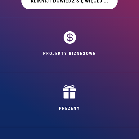
KLIKNIJ I DOWIEDZ SIĘ WIĘCEJ ...

PROJEKTY BIZNESOWE

PREZENY