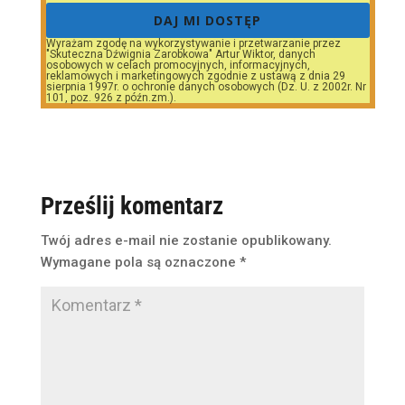
DAJ MI DOSTĘP
Wyrażam zgodę na wykorzystywanie i przetwarzanie przez
"Skuteczna Dźwignia Zarobkowa" Artur Wiktor, danych
osobowych w celach promocyjnych, informacyjnych,
reklamowych i marketingowych zgodnie z ustawą z dnia 29
sierpnia 1997r. o ochronie danych osobowych (Dz. U. z 2002r. Nr
101, poz. 926 z późn.zm.).
Prześlij komentarz
Twój adres e-mail nie zostanie opublikowany.
Wymagane pola są oznaczone
*